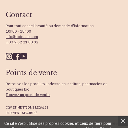
Contact
Pour tout conseil beauté ou demande d'information.
10h00 - 18h00
info@lodesse.com
+ 33 9 62 21 88 02
Points de vente
Retrouvez les produits Lodesse en instituts, pharmacies et
boutiques bio.
Trouvez un point de vente
.
CGV ET MENTIONS LÉGALES
PAIEMENT SÉCURISÉ
Ce site Web utilise ses propres cookies et ceux de tiers pour
© 2026 - Lodesse Tous droits réservé, Web design : claire roca, Photographies : Tanguy
Mendrisse, Pierre Escaich