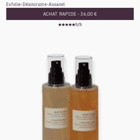
Exfolie
-
Désincruste
-
Assainit
ACHAT RAPIDE -
36,00 €
5/5