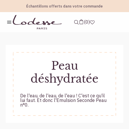
Échantillons offerts dans votre commande
Formulé et Fabriqué en France
accueil
vos besoins
peau déshydratée
0
Peau
déshydratée
De l'eau, de l'eau, de l'eau ! C'est ce qu'il
lui faut. Et donc l'Emulsion Seconde Peau
n°0.