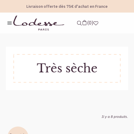
Livraison offerte dès 75€ d'achat en France
Échantillons offerts dans votre commande
accueil
catégories page d'accueil
très sèche
0
Très sèche
Il y a 8 produits.