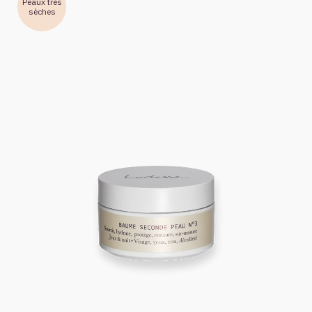
Peaux très
sèches