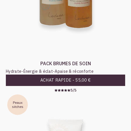
PACK BRUMES DE SOIN
Hydrate
-
Énergie & éclat
-
Apaise & réconforte
ACHAT RAPIDE -
55,00 €
5/5
Peaux
sèches