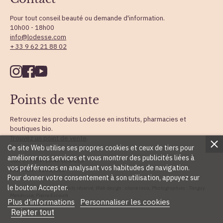
Pour tout conseil beauté ou demande d'information.
10h00 - 18h00
info@lodesse.com
+ 33 9 62 21 88 02
Points de vente
Retrouvez les produits Lodesse en instituts, pharmacies et
boutiques bio.
Trouvez un point de vente
.
Ce site Web utilise ses propres cookies et ceux de tiers pour
améliorer nos services et vous montrer des publicités liées à
CGV ET MENTIONS LÉGALES
vos préférences en analysant vos habitudes de navigation.
PAIEMENT SÉCURISÉ
Pour donner votre consentement à son utilisation, appuyez sur
le bouton Accepter.
© 2026 - Lodesse Tous droits réservé, Web design : claire roca, Photographies : Tanguy
Mendrisse, Pierre Escaich
Plus d'informations
Personnaliser les cookies
Rejeter tout