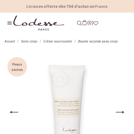
Livraison offerte dès 75€ d'achat en France
Formulé et Fabriqué en France
0
accueil
soins corps
crème nourrissante
baume seconde peau corps
Peaux
sèches